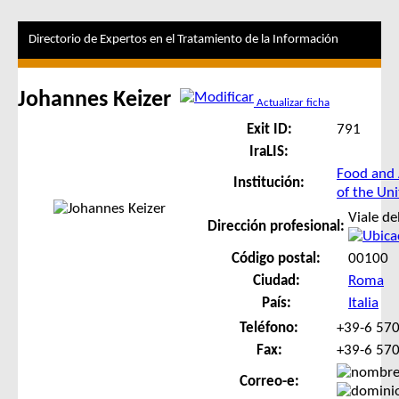
Directorio de Expertos en el Tratamiento de la Información
Johannes Keizer
Actualizar ficha
Exit ID:
791
IraLIS:
Food and 
Institución:
of the Un
Viale de
Dirección profesional:
Código postal:
00100
Ciudad:
Roma
País:
Italia
Teléfono:
+39-6 570
Fax:
+39-6 57
Correo-e: