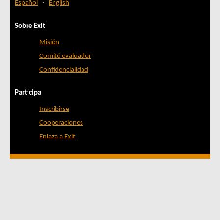
Español
·
English
Sobre Exit
Misión
Comité evaluador
Confidencialidad
Participa
Inscribirse
Cooperaciones
Enlaza a Exit