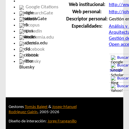
Web institucional:
http://ww
Google Citations
Web personal:
http://jo
ResearchGate
Descriptor personal:
Gestión e
WoS
Scopus
Especialidades:
Análisis 
LinkedIn
Arquitect
Academia.edu
Gestión d
Orcid
Open acce
Facebook
Twitter
Buscar
Bluesky
Buscar
Scholar
Buscar
Buscar
Gestores
Tomàs Baiget
&
Josep-Manuel
Rodríguez-Gairín
, 2005-2026
Diseño de interacción:
Jorge Franganillo