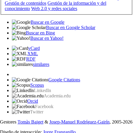
Gestión de contenidos
Gestión de la información y del
conocimiento
Web 2.0 y redes sociales
Buscar en Google
Buscar en Google Scholar
Buscar en Bing
Buscar en Yahoo!
vCard
XML
RDF
similares
Google Citations
Scopus
LinkedIn
Academia.edu
Orcid
Facebook
Twitter
Gestores
Tomàs Baiget
&
Josep-Manuel Rodríguez-Gairín
, 2005-2026
Diseño de interacción:
Jorge Franganillo