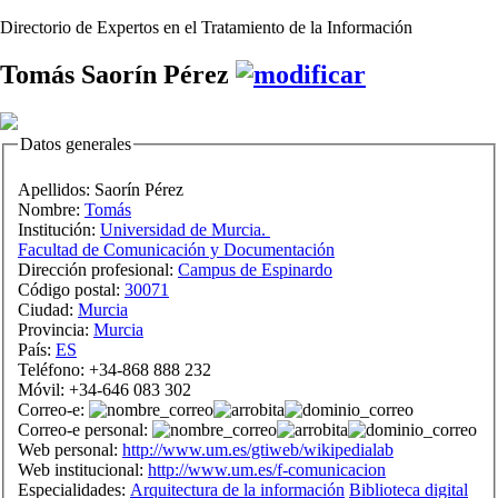
Directorio de Expertos en el Tratamiento de la Información
Tomás Saorín Pérez
Datos generales
Apellidos:
Saorín Pérez
Nombre:
Tomás
Institución:
Universidad de Murcia.
Facultad de Comunicación y Documentación
Dirección profesional:
Campus de Espinardo
Código postal:
30071
Ciudad:
Murcia
Provincia:
Murcia
País:
ES
Teléfono:
+34-868 888 232
Móvil:
+34-646 083 302
Correo-e:
Correo-e personal:
Web personal:
http://www.um.es/gtiweb/wikipedialab
Web institucional:
http://www.um.es/f-comunicacion
Especialidades:
Arquitectura de la información
Biblioteca digital