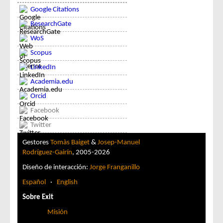
Google Citations
ResearchGate
WoS
Scopus
LinkedIn
Academia.edu
Orcid
Facebook
Twitter
Gestores
Tomàs Baiget
&
Josep-Manuel
Rodríguez-Gairín
, 2005-2026
Diseño de interacción:
Jorge Franganillo
Español
·
English
Sobre Exit
Misión