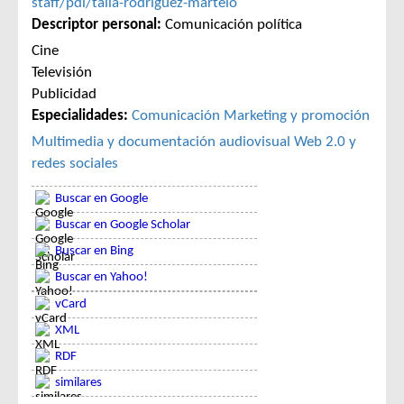
staff/pdi/talia-rodriguez-martelo
Descriptor personal:
Comunicación política
Cine
Televisión
Publicidad
Especialidades:
Comunicación
Marketing y promoción
Multimedia y documentación audiovisual
Web 2.0 y
redes sociales
Buscar en Google
Buscar en Google Scholar
Buscar en Bing
Buscar en Yahoo!
vCard
XML
RDF
similares