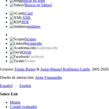
Buscar en Bing
Buscar en Yahoo!
vCard
XML
RDF
similares
Scopus
LinkedIn
Academia.edu
Orcid
Facebook
Twitter
Gestores
Tomàs Baiget
&
Josep-Manuel Rodríguez-Gairín
, 2005-2026
Diseño de interacción:
Jorge Franganillo
Español
·
English
Sobre Exit
Misión
Comité evaluador