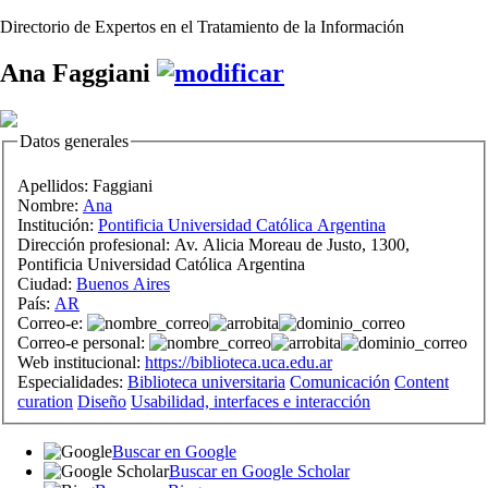
Directorio de Expertos en el Tratamiento de la Información
Ana Faggiani
Datos generales
Apellidos:
Faggiani
Nombre:
Ana
Institución:
Pontificia Universidad Católica Argentina
Dirección profesional:
Av. Alicia Moreau de Justo, 1300,
Pontificia Universidad Católica Argentina
Ciudad:
Buenos Aires
País:
AR
Correo-e:
Correo-e personal:
Web institucional:
https://biblioteca.uca.edu.ar
Especialidades:
Biblioteca universitaria
Comunicación
Content
curation
Diseño
Usabilidad, interfaces e interacción
Buscar en Google
Buscar en Google Scholar